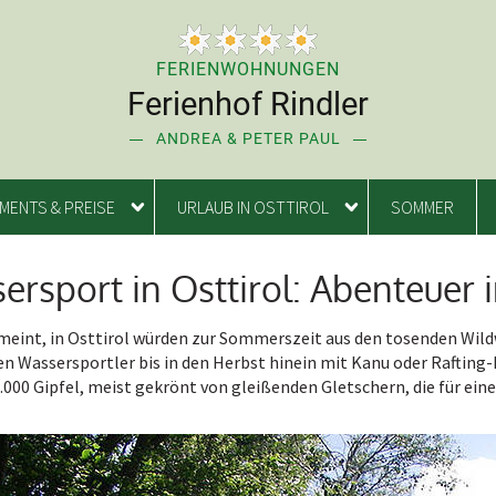
FERIENWOHNUNGEN
Ferienhof Rindler
ANDREA & PETER PAUL
MENTS & PREISE
URLAUB IN OSTTIROL
SOMMER
ersport in Osttirol: Abenteuer
meint, in Osttirol würden zur Sommerszeit aus den tosenden Wild
n Wassersportler bis in den Herbst hinein mit Kanu oder Rafting-B
.000 Gipfel, meist gekrönt von gleißenden Gletschern, die für e